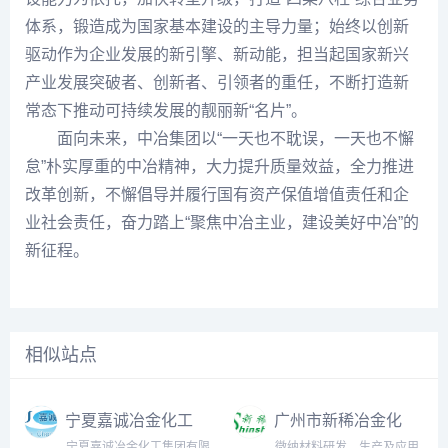
体系，锻造成为国家基本建设的主导力量；始终以创新
驱动作为企业发展的新引擎、新动能，担当起国家新兴
产业发展突破者、创新者、引领者的重任，不断打造新
常态下推动可持续发展的靓丽新“名片”。
面向未来，中冶集团以“一天也不耽误，一天也不懈
怠”朴实厚重的中冶精神，大力提升质量效益，全力推进
改革创新，不懈倡导并履行国有资产保值增值责任和企
业社会责任，奋力踏上“聚焦中冶主业，建设美好中冶”的
新征程。
相似站点
宁夏嘉诚冶金化工
广州市新稀冶金化
集团有限公司
工有限公司
宁夏嘉诚冶金化工集团有限
微纳材料研发、生产及应用