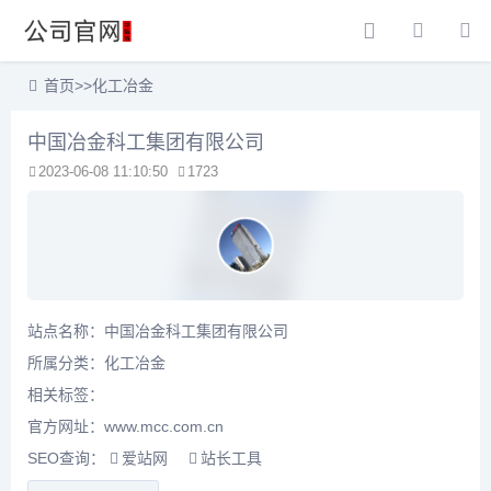
首页
>>
化工冶金
中国冶金科工集团有限公司
2023-06-08 11:10:50
1723
站点名称：中国冶金科工集团有限公司
所属分类：
化工冶金
相关标签：
官方网址：www.mcc.com.cn
SEO查询：
爱站网
站长工具