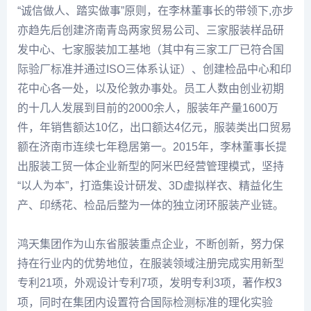
“诚信做人、踏实做事”原则，在李林董事长的带领下,亦步
亦趋先后创建济南青岛两家贸易公司、三家服装样品研
发中心、七家服装加工基地（其中有三家工厂已符合国
际验厂标准并通过ISO三体系认证）、创建检品中心和印
花中心各一处，以及伦敦办事处。员工人数由创业初期
的十几人发展到目前的2000余人，服装年产量1600万
件，年销售额达10亿，出口额达4亿元，服装类出口贸易
额在济南市连续七年稳居第一。2015年，李林董事长提
出服装工贸一体企业新型的阿米巴经营管理模式，坚持
“以人为本”，打造集设计研发、3D虚拟样衣、精益化生
产、印绣花、检品后整为一体的独立闭环服装产业链。
鸿天集团作为山东省服装重点企业，不断创新，努力保
持在行业内的优势地位，在服装领域注册完成实用新型
专利21项，外观设计专利7项，发明专利3项，著作权3
项，同时在集团内设置符合国际检测标准的理化实验