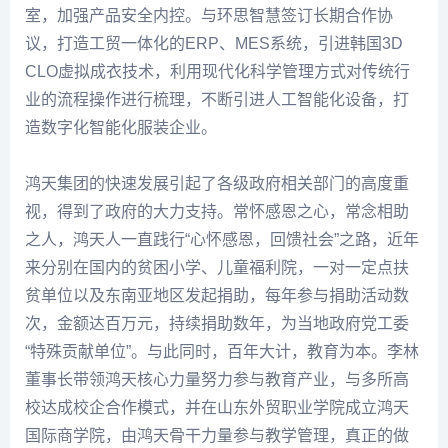
室，加强产品安全内控。与环思智慧签订长期合作协
议，打造工贸一体化的ERP、MES系统，引进韩国3D
CLO虚拟成衣技术，利用现代化科学管理方式对传统行
业的流程操作进行梳理，不断引进人工智能化设备，打
造数字化智能化服装企业。
鸿天集团的快速发展引起了各级政府相关部门的高度重
视，得到了政府的大力支持。常怀感恩之心，常念相助
之人，鸿天人一直践行“心怀感恩，回馈社会”之路，近年
来分别在国内的贫困小学、儿童福利院，一对一定点扶
贫单位以及东南亚地区发起捐助，每年参与捐助活动数
次，金额达百万元，持续捐助数年，为当地政府党工委
“特殊贡献单位”。与此同时，百年大计，教育为本。李林
董事长带领鸿天核心力量努力参与教育产业，与多所高
校达成校企合作模式，并在山东外贸职业学院成立鸿天
国际商学院，由鸿天骨干力量参与教学管理，真正的做